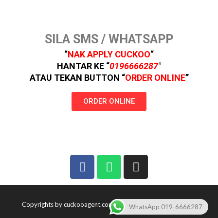
SILA SMS / WHATSAPP
“
NAK APPLY
CUCKOO
“
HANTAR KE “
0196666287
″
ATAU TEKAN BUTTON
“
ORDER ONLINE
”
ORDER ONLINE
Copyrights by cuckooagent.com
| Theme by
Spiracle Themes
WhatsApp 019-6666287