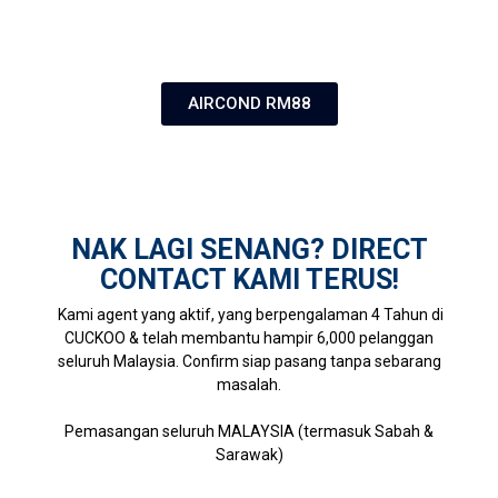
AIRCOND RM88
NAK LAGI SENANG? DIRECT
CONTACT KAMI TERUS!
Kami agent yang aktif, yang berpengalaman 4 Tahun di
CUCKOO & telah membantu hampir 6,000 pelanggan
seluruh Malaysia. Confirm siap pasang tanpa sebarang
masalah.
Pemasangan seluruh MALAYSIA (termasuk Sabah &
Sarawak)