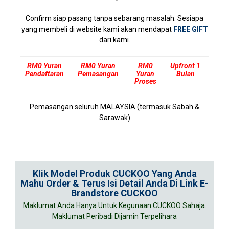
Confirm siap pasang tanpa sebarang masalah. Sesiapa
yang membeli di website kami akan mendapat
FREE GIFT
dari kami.
RM0 Yuran
RM0 Yuran
RM0
Upfront 1
Pendaftaran
Pemasangan
Yuran
Bulan
Proses
Pemasangan seluruh MALAYSIA (termasuk Sabah &
Sarawak)
Klik Model Produk CUCKOO Yang Anda
Mahu Order & Terus Isi Detail Anda Di Link E-
Brandstore CUCKOO
Maklumat Anda Hanya Untuk Kegunaan CUCKOO Sahaja.
Maklumat Peribadi Dijamin Terpelihara