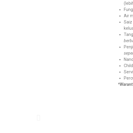
(lebi
Fungs
Air m
Saiz 
kelu
Tang
berba
Penj
seper
Nano 
Chil
Serv
Perc
*Warant