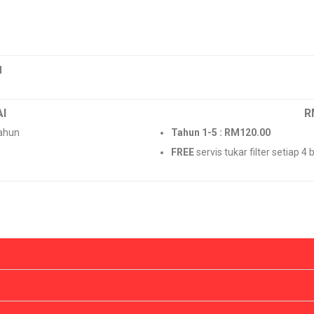
I
I
R
tahun
Tahun 1-5 : RM120.00
FREE
servis tukar filter setiap 