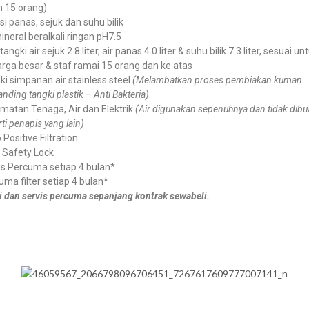
h 15 orang)
i panas, sejuk dan suhu bilik
ineral beralkali ringan pH7.5
tangki air sejuk 2.8 liter, air panas 4.0 liter & suhu bilik 7.3 liter, sesuai un
arga besar & staf ramai 15 orang dan ke atas
ki simpanan air stainless steel
(Melambatkan proses pembiakan kuman
nding tangki plastik – Anti Bakteria)
imatan Tenaga, Air dan Elektrik
(Air digunakan sepenuhnya dan tidak dib
ti penapis yang lain)
Positive Filtration
d Safety Lock
is Percuma setiap 4 bulan*
uma filter setiap 4 bulan*
i dan servis percuma sepanjang kontrak sewabeli.